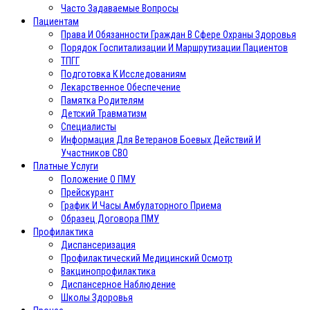
Часто Задаваемые Вопросы
Пациентам
Права И Обязанности Граждан В Сфере Охраны Здоровья
Порядок Госпитализации И Маршрутизации Пациентов
ТПГГ
Подготовка К Исследованиям
Лекарственное Обеспечение
Памятка Родителям
Детский Травматизм
Специалисты
Информация Для Ветеранов Боевых Действий И
Участников СВО
Платные Услуги
Положение О ПМУ
Прейскурант
График И Часы Амбулаторного Приема
Образец Договора ПМУ
Профилактика
Диспансеризация
Профилактический Медицинский Осмотр
Вакцинопрофилактика
Диспансерное Наблюдение
Школы Здоровья