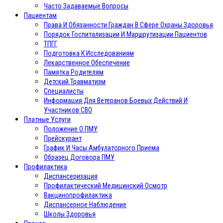
Часто Задаваемые Вопросы
Пациентам
Права И Обязанности Граждан В Сфере Охраны Здоровья
Порядок Госпитализации И Маршрутизации Пациентов
ТПГГ
Подготовка К Исследованиям
Лекарственное Обеспечение
Памятка Родителям
Детский Травматизм
Специалисты
Информация Для Ветеранов Боевых Действий И
Участников СВО
Платные Услуги
Положение О ПМУ
Прейскурант
График И Часы Амбулаторного Приема
Образец Договора ПМУ
Профилактика
Диспансеризация
Профилактический Медицинский Осмотр
Вакцинопрофилактика
Диспансерное Наблюдение
Школы Здоровья