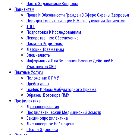
Часто Задаваемые Вопросы
Пациентам
Права И Обязанности Граждан В Сфере Охраны Здоровья
Порядок Госпитализации И Маршрутизации Пациентов
ТПГГ
Подготовка К Исследованиям
Лекарственное Обеспечение
Памятка Родителям
Детский Травматизм
Специалисты
Информация Для Ветеранов Боевых Действий И
Участников СВО
Платные Услуги
Положение О ПМУ
Прейскурант
График И Часы Амбулаторного Приема
Образец Договора ПМУ
Профилактика
Диспансеризация
Профилактический Медицинский Осмотр
Вакцинопрофилактика
Диспансерное Наблюдение
Школы Здоровья