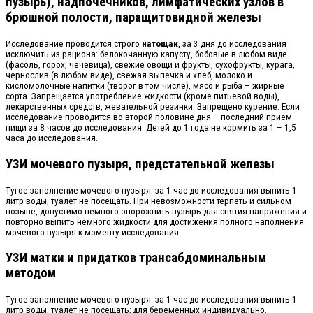
пузырь), надпочечников, лимфатических узлов в
брюшной полости, паращитовидной железы
Исследование проводится строго
натощак
, за 3 дня до исследования
исключить из рациона: белокочанную капусту, бобовые в любом виде
(фасоль, горох, чечевица), свежие овощи и фрукты, сухофрукты, курага,
чернослив (в любом виде), свежая выпечка и хлеб, молоко и
кисломолочные напитки (творог в том числе), мясо и рыба – жирные
сорта. Запрещается употребление жидкости (кроме питьевой воды),
лекарственных средств, жевательной резинки. Запрещено курение. Если
исследование проводится во второй половине дня – последний прием
пищи за 8 часов до исследования. Детей до 1 года не кормить за 1 – 1,5
часа до исследования.
УЗИ мочевого пузыря, предстательной железы
Тугое заполнение мочевого пузыря: за 1 час до исследования выпить 1
литр воды, туалет не посещать. При невозможности терпеть и сильном
позыве, допустимо немного опорожнить пузырь для снятия напряжения и
повторно выпить немного жидкости для достижения полного наполнения
мочевого пузыря к моменту исследования.
УЗИ матки и придатков трансабдоминальным
методом
Тугое заполнение мочевого пузыря: за 1 час до исследования выпить 1
литр воды, туалет не посещать; для беременных индивидуально.